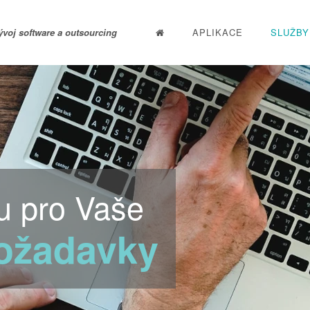
ývoj software a outsourcing
APLIKACE
SLUŽBY
u pro Vaše
požadavky