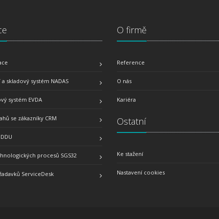
ce
O firmě
ace
Reference
 a skladový systém NADAS
O nás
vý systém EVDA
Kariéra
tahů se zákazníky CRM
Ostatní
k DDU
Ke stažení
chnologických procesů SGS32
Nastavení cookies
žadavků ServiceDesk