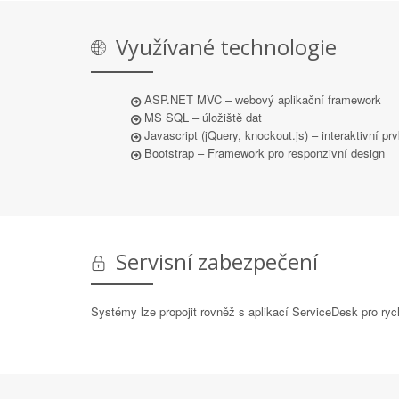
Využívané technologie
ASP.NET MVC – webový aplikační framework
MS SQL – úložiště dat
Javascript (jQuery, knockout.js) – interaktivní p
Bootstrap – Framework pro responzivní design
Servisní zabezpečení
Systémy lze propojit rovněž s aplikací ServiceDesk pro ryc