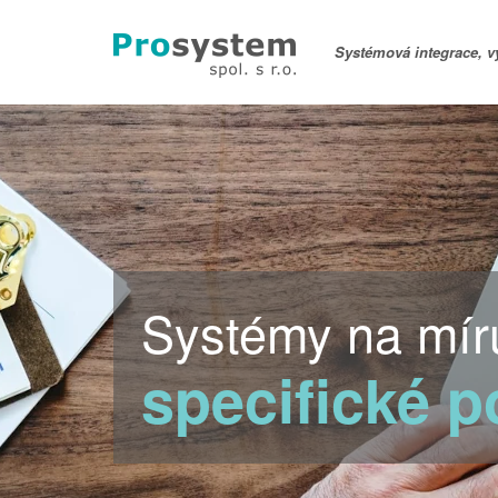
Systémová integrace, v
Systémy na mír
specifické 