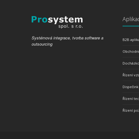
Aplika
Systémová integrace, tvorba software a
B2B aplik
outsourcing
Obchodní
Docházko
Řízení vz
Dispečin
Řízení te
Řízení po