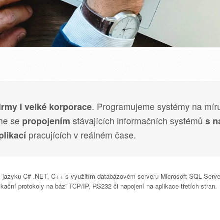
. Programujeme systémy na míru 
irmy i velké korporace
me se
stávajících informačních systémů
propojením
s n
pracujících v reálném čase.
likací
ím jazyku C# .NET, C++ s využitím databázovém serveru Microsoft SQL Serve
ační protokoly na bázi TCP/IP, RS232 či napojení na aplikace třetích stran.